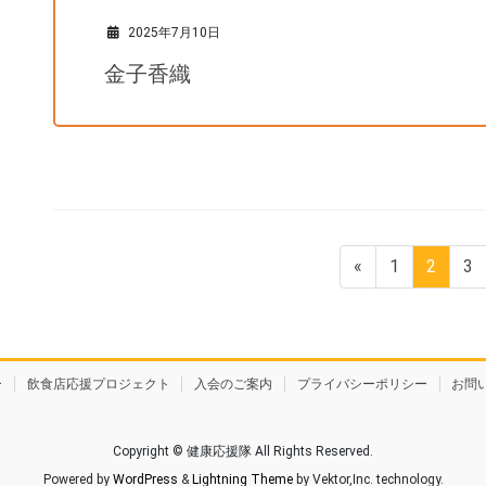
2025年7月10日
金子香織
投
固
固
固
«
1
2
3
稿
定
定
定
ナ
ペ
ペ
ペ
ー
ー
ー
ビ
ジ
ジ
ジ
ー
飲食店応援プロジェクト
ゲ
入会のご案内
プライバシーポリシー
お問
ー
シ
Copyright © 健康応援隊 All Rights Reserved.
Powered by
WordPress
&
Lightning Theme
by Vektor,Inc. technology.