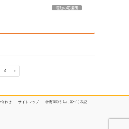
活動の応援団
固
4
»
定
ペ
ー
ジ
い合わせ
サイトマップ
特定商取引法に基づく表記